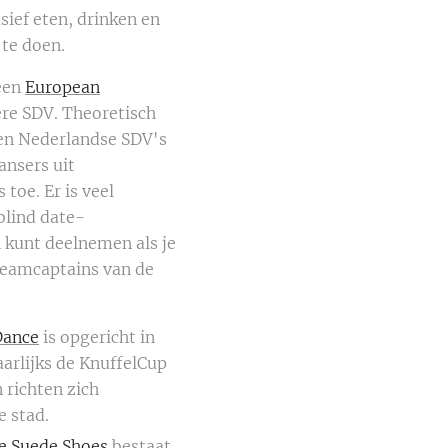
sief eten, drinken en
 te doen.
 een
European
re SDV. Theoretisch
 en Nederlandse SDV's
ansers uit
toe. Er is veel
blind date-
n kunt deelnemen als je
 teamcaptains van de
Dance
is opgericht in
arlijks de KnuffelCup
 richten zich
e stad.
ue Suede Shoes
bestaat