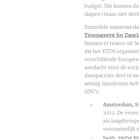
budget. Die kunnen doo
slapen (maar niet dee
Eenzelfde samenwerkin
Tournament for Danci
kunnen er teams uit h
die het ETDS organise
verschillende Europese
aandacht voor de socia
danspartner deel te ne
weinig danslessen heb
SDV's.
Amsterdam, S
2012. De veren
als laagdrempe
voornamelijk o
Delft, DSDA B