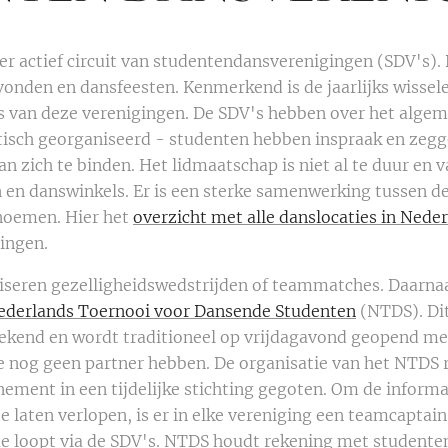
er actief circuit van studentendansverenigingen (SDV's).
vonden en dansfeesten. Kenmerkend is de jaarlijks wissel
 van deze verenigingen. De SDV's hebben over het algem
tisch georganiseerd - studenten hebben inspraak en zeg
n zich te binden. Het lidmaatschap is niet al te duur en
 en danswinkels. Er is een sterke samenwerking tussen de
noemen. Hier het
overzicht met alle danslocaties in Nede
ingen.
eren gezelligheidswedstrijden of teammatches. Daarnaas
ederlands Toernooi voor Dansende Studenten
(NTDS). Di
ekend en wordt traditioneel op vrijdagavond geopend me
e nog geen partner hebben. De organisatie van het NTDS 
nement in een tijdelijke stichting gegoten. Om de inform
te laten verlopen, is er in elke vereniging een teamcaptai
e loopt via de SDV's. NTDS houdt rekening met studente