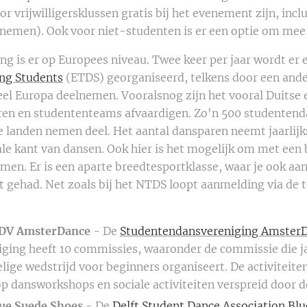
r vrijwilligersklussen gratis bij het evenement zijn, inclu
lnemen). Ook voor niet-studenten is er een optie om mee
g is er op Europees niveau. Twee keer per jaar wordt er
ng Students
(ETDS) georganiseerd, telkens door een ande
eel Europa deelnemen. Vooralsnog zijn het vooral Duitse
ren en studententeams afvaardigen. Zo'n 500 studentend
 landen nemen deel. Het aantal dansparen neemt jaarlijks 
le kant van dansen. Ook hier is het mogelijk om met een 
men. Er is een aparte breedtesportklasse, waar je ook aa
t gehad. Net zoals bij het NTDS loopt aanmelding via de
DV AmsterDance
- De
Studentendansvereniging Amster
iging heeft 10 commissies, waaronder de commissie die ja
lige wedstrijd voor beginners organiseert. De activiteiten
p dansworkshops en sociale activiteiten verspreid door d
lue Suede Shoes
- De
Delft Student Dance Association Bl