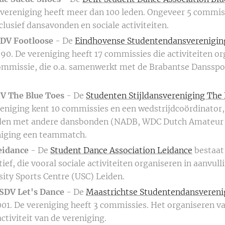
 vereniging heeft meer dan 100 leden. Ongeveer 5 commis
nclusief dansavonden en sociale activiteiten.
DV Footloose
- De
Eindhovense Studentendansverenigin
990. De vereniging heeft 17 commissies die activiteiten or
ommissie, die o.a. samenwerkt met de Brabantse Dansspo
V The Blue Toes
- De
Studenten Stijldansvereniging The
reniging kent 10 commissies en een wedstrijdcoördinator,
nden met andere dansbonden (NADB, WDC Dutch Amateur L
niging een teammatch.
eidance
- De
Student Dance Association Leidance
bestaat 
ief, die vooral sociale activiteiten organiseren in aanvul
sity Sports Centre (USC) Leiden.
SDV Let's Dance
- De
Maastrichtse Studentendansvereni
001. De vereniging heeft 3 commissies. Het organiseren va
ctiviteit van de vereniging.