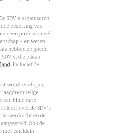
 De SDV's organiseren
ende bezetting van
een een professioneel
genschap - en weten
 vaak hebben ze goede
 SDV's, die elkaar
rland
, inclusief de
t wordt er elk jaar
t laagdrempelige
t een blind date-
rouleert over de SDV's
atieoverdracht en de
n aangesteld. Ook de
n met een klein