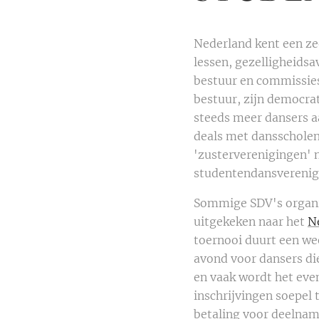
Nederland kent een ze
lessen, gezelligheidsa
bestuur en commissies
bestuur, zijn democra
steeds meer dansers aa
deals met dansscholen
'zusterverenigingen' 
studentendansverenig
Sommige SDV's organis
uitgekeken naar het
N
toernooi duurt een we
avond voor dansers di
en vaak wordt het eve
inschrijvingen soepel 
betaling voor deelnam