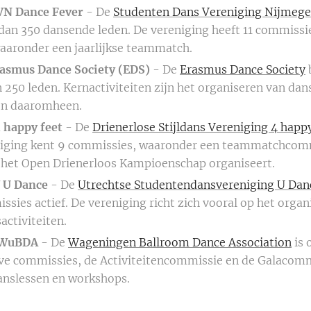
VN Dance Fever
- De
Studenten Dans Vereniging Nijmeg
dan 350 dansende leden. De vereniging heeft 11 commissies
aaronder een jaarlijkse teammatch.
asmus Dance Society (EDS)
- De
Erasmus Dance Society
 250 leden. Kernactiviteiten zijn het organiseren van dan
ten daaromheen.
 happy feet
- De
Drienerlose Stijldans Vereniging 4 happy
niging kent 9 commissies, waaronder een teammatchcom
 het Open Drienerloos Kampioenschap organiseert.
 U Dance
- De
Utrechtse Studentendansvereniging U Dan
issies actief. De vereniging richt zich vooral op het orga
activiteiten.
 WuBDA
- De
Wageningen Ballroom Dance Association
is 
eve commissies, de Activiteitencommissie en de Galacomm
danslessen en workshops.