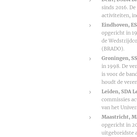
sinds 2016. De
activiteiten, i
Eindhoven, ES
opgericht in 1
de Wedstrijdc
(BRADO).
Groningen, SS
in 1998. De ve
is voor de ba
houdt de vere
Leiden, SDA L
commissies act
van het Univer
Maastricht, M
opgericht in 2
uitgebreidste a