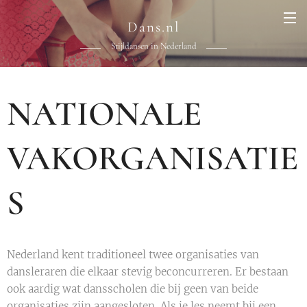
Dans.nl
Stijldansen in Nederland
NATIONALE
VAKORGANISATIE
S
Nederland kent traditioneel twee organisaties van
dansleraren die elkaar stevig beconcurreren. Er bestaan
ook aardig wat dansscholen die bij geen van beide
organisaties zijn aangesloten. Als je les neemt bij een